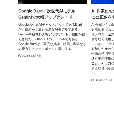
Google Bard｜次世代AIモデル
AI⏐作家た
Geminiで大幅アップグレード
に公正さを
Googleの生成AIチャットボットであるBard
AI⏐作家たち
が、最新かつ最も高度なAIモデルである
を求める Chat
Geminiを搭載し大幅アップデート。機能が強
クノロジー企
化された。ChatGPTのライバルでもある
価もなく使用
Google Bardは、高度な推論、計画、理解など
ている。 この
の能力をチャットボットに提供する。
有無にかかわら
作物の使用許
2023年12月7日
進行中の使用
こと、AI出力
公正な補償を
る。
2023年7月26日