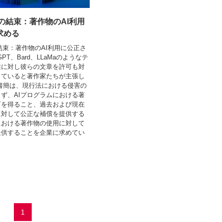
ちの結束：著作物のAI利用
求める
の結束：著作物のAI利用に公正さ
GPT、Bard、LLaMaのようなテ
業に対し彼らの文章を許可も対
していると著作家たちが主張し
書簡は、現行法における侵害の
ず、AIプログラムにおける著
可を得ること、過去および現在
に対して公正な補償を提供する
における著作物の使用に対して
提供することを企業に求めてい
1