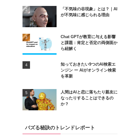
「不気味の谷現象」とは？｜AI
が不気味に感じられる理由
Chat GPTが教育に与える影響
と課題：肯定と否定の両側面か
ら紐解く
知っておきたい9つのAI検索エ
ンジン ー AIがオンライン検索
を革新
人間はAIと恋に落ちたり親友に
なったりすることはできるの
か？
バズる秘訣のトレンドレポート