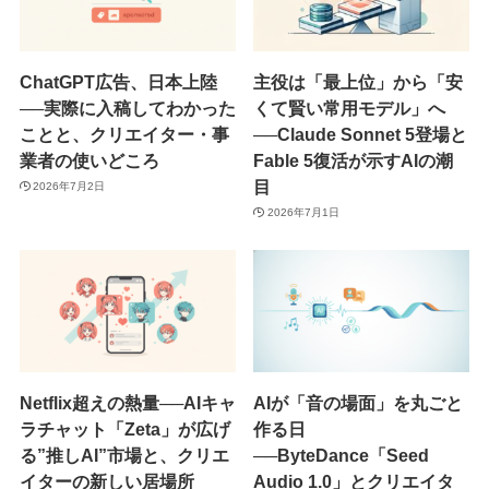
ChatGPT広告、日本上陸
主役は「最上位」から「安
──実際に入稿してわかった
くて賢い常用モデル」へ
ことと、クリエイター・事
──Claude Sonnet 5登場と
業者の使いどころ
Fable 5復活が示すAIの潮
目
2026年7月2日
2026年7月1日
Netflix超えの熱量──AIキャ
AIが「音の場面」を丸ごと
ラチャット「Zeta」が広げ
作る日
る”推しAI”市場と、クリエ
──ByteDance「Seed
イターの新しい居場所
Audio 1.0」とクリエイタ