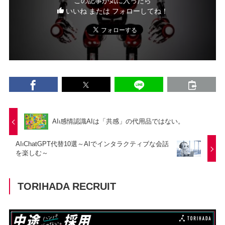
この記事が気に入ったら
いいね または フォローしてね！
AI⏐感情認識AIは「共感」の代用品ではない。
AI⏐ChatGPT代替10選～AIでインタラクティブな会話
を楽しむ～
TORIHADA RECRUIT