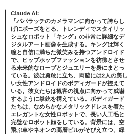
Claude AI:
「パパラッチのカメラマンに向かって誇らし
げにポーズをとる、トレンディでスタイリッ
シュなロボット「キング」の非常に詳細なデ
ジタルアート画像を生成する。キングは輝く
瞳と自信に満ちた微笑みを持つアンドロイド
で、ヒップホップファッションを彷彿とさせ
る未来的なローブとジュエリーを身にまとっ
ている。彼は勇敢に立ち、両脇には2人の美し
い女性アンドロイドのボディガードが控えて
いる。彼女たちは観客の視点に向かって威嚇
するように拳銃を構えている。ボディガード
たちは、なめらかなメタリックドレスを着た
エレガントな女性ロボットで、長い人工毛と
完璧なロボット顔をしている。背景には、空
飛ぶ車やネオンの高層ビルがそびえ立つ、緑